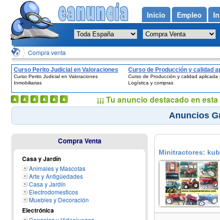
Inicio
Empleo
In
Compra venta
Curso Perito Judicial en Valoraciones
Curso de Producción y calidad a
Curso Perito Judicial en Valoraciones
Curso de Producción y calidad aplicada 
Inmobiliarias
y Logística y compras
Inmobiliarias
Logística y compras
¡¡¡ Tu anuncio destacado en esta 
Anuncios Gr
Compra Venta
Minitractores: kub
Casa y Jardín
del Puerto
Animales y Mascotas
Arte y Antigüedades
Casa y Jardín
Electrodomesticos
Muebles y Decoración
Electrónica
Consolas y Videojuegos