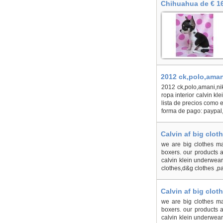
Chihuahua de € 16
2012 ck,polo,aman
2012 ck,polo,amani,nik
ropa interior calvin kle
lista de precios como 
forma de pago: paypal,
Calvin af big clo
www.okgo1999.com
we are big clothes ma
boxers. our products ar
calvin klein underwear
clothes,d&g clothes ,p
Calvin af big clo
www.okgo1999.com
we are big clothes ma
boxers. our products ar
calvin klein underwear