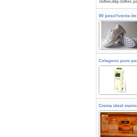
clothes,d&g clothes ,p
90 peso!!venta de
Madrid, Aldea del
Colageno puro para
Crema ideal marro
Alhaurín de la Tor