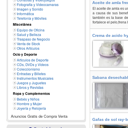
Aceite de amla fre
Fotografía y Videocamaras
Imagen y Sonido
El aceite de amla es us
Informática
a causa de sus benefi
Telefonía y Móviles
también es la base de
fortalece el pelo,frena l
Miscelánea
Equipo de Oficina
Salud y Belleza
Crema de acido hy
Traspaso de Negocio
Venta de Stock
Otros Artículos
Ocio y Deporte
Articulos de Deporte
CDs, DVDs y Videos
Coleccionismo
Entradas y Billetes
Sabana desechable
Instrumentos Musicales
Juegos y Juguetes
Libros y Revistas
Ropa y Complementos
Bebés y Niños
Hombre y Mujer
Joyería y Relojería
Anuncios Gratis de Compra Venta
Gafas de sol ray·b