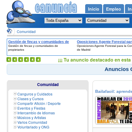
Inicio
Empleo
In
Comunidad
Gestión de fincas y comunidades de
Oposiciones Agente Forestal par
Gestión de fincas y comunidades de
Oposiciones Agente Forestal para la C
propietarios
Comunidad de Madrid
propietarios
de Madrid
¡¡¡ Tu anuncio destacado en esta 
Anuncios 
Comunidad
Bailafacil: aprend
Canguros y Cuidados
Clases y Cursos
Compartir Afición / Deporte
Eventos y Fiestas
Intercambio de Idiomas
Músicos y Artistas
Varios Comunidad
Voluntariado y ONG