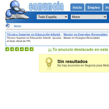
Inicio
Empleo
In
Motor
Técnico Superior en Educación Infantil -
Master en Energías Renovables
Técnico Superior en Educación Infantil - (acceso
Master en Energías Renovables
(acceso al título oficial de FP)
al título oficial de FP)
¡¡¡ Tu anuncio destacado en esta 
Sin resultados
No hay anuncios en Segovia para Moto