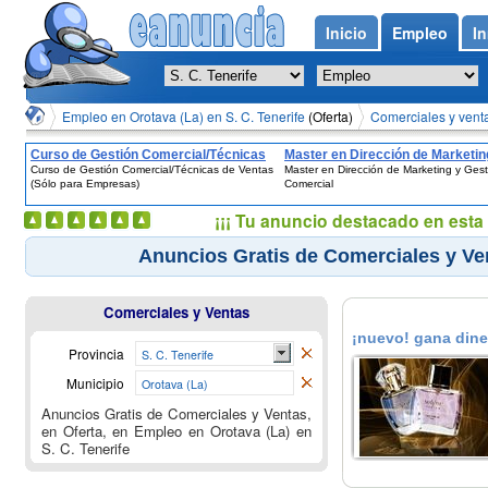
Inicio
Empleo
In
Empleo en Orotava (La) en S. C. Tenerife
(Oferta)
Comerciales y ventas
Curso de Gestión Comercial/Técnicas
Master en Dirección de Marketin
Curso de Gestión Comercial/Técnicas de Ventas
Master en Dirección de Marketing y Gest
de Ventas (Sólo para Empresas)
Gestión Comercial
(Sólo para Empresas)
Comercial
¡¡¡ Tu anuncio destacado en esta 
Anuncios Gratis de Comerciales y Vent
Comerciales y Ventas
¡nuevo! gana diner
Provincia
S. C. Tenerife
Municipio
Orotava (La)
Anuncios Gratis de Comerciales y Ventas,
en Oferta, en Empleo en Orotava (La) en
S. C. Tenerife