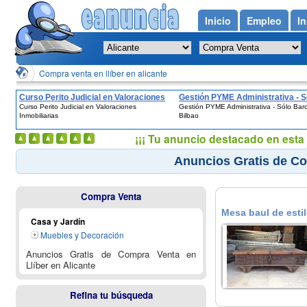
Inicio
Empleo
In
Compra venta en llíber en alicante
Curso Perito Judicial en Valoraciones
Gestión PYME Administrativa - S
Curso Perito Judicial en Valoraciones
Gestión PYME Administrativa - Sólo Bar
Inmobiliarias
Barcelona y Bilbao
Inmobiliarias
Bilbao
¡¡¡ Tu anuncio destacado en esta 
Anuncios Gratis de Co
Compra Venta
Mesa baul de estil
Casa y Jardín
Muebles y Decoración
Anuncios Gratis de Compra Venta en
Llíber en Alicante
Refina tu búsqueda