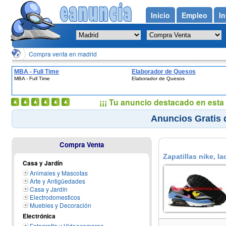
Inicio
Empleo
In
Compra venta en madrid
MBA - Full Time
Elaborador de Quesos
MBA - Full Time
Elaborador de Quesos
¡¡¡ Tu anuncio destacado en esta 
Anuncios Gratis 
Compra Venta
Zapatillas nike, l
Casa y Jardín
Alameda del Valle
Animales y Mascotas
Arte y Antigüedades
Casa y Jardín
Electrodomesticos
Muebles y Decoración
Electrónica
Fotografía y Videocamaras