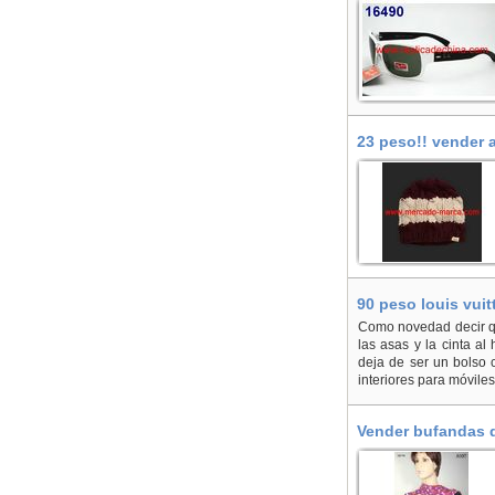
23 peso!! vender 
Arroyomolinos
90 peso louis vui
Alameda del Valle
Como novedad decir qu
las asas y la cinta a
deja de ser un bolso c
interiores para móvile
Vender bufandas d
(El)