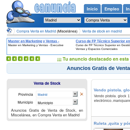
Inicio
Empleo
In
Compra Venta en Madrid
(Miscelánea)
Venta de stock en madrid
Master en Marketing y Ventas -
Curso de FP Técnico Superior en
Master en Marketing y Ventas - Executive
Curso de FP Técnico Superior en Gesti
Executive
Gestión de Ventas y Espacios
Ventas y Espacios Comerciales
Comerciales
¡¡¡ Tu anuncio destacado en esta 
Anuncios Gratis de Venta
Venta de Stock
Vendo pistola. glo
Provincia
Madrid
Vendo pistola. glock 
electrónico..marioju
Municipio
Municipio
Anuncios Gratis de Venta de Stock, en
Miscelánea, en Compra Venta en Madrid
Ruleta ,quita y pó