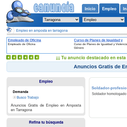
Inicio
Empleo
In
Empleo en amposta en tarragona
Empleado de Oficina
Curso de Planes de Igualdad y
Empleado de Oficina
Curso de Planes de Igualdad y Violenci
Violencia de Género
Género
¡¡¡ Tu anuncio destacado en esta 
Anuncios Gratis de E
Empleo
Soldador-profesio
Demanda
Soldador homologado co
Busco Trabajo
Anuncios Gratis de Empleo en Amposta
en Tarragona
Refina tu búsqueda