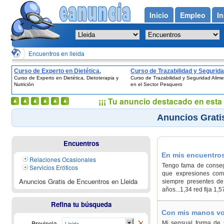
Inicio
Empleo
In
Encuentros en lleida
Curso de Experto en Dietética,
Curso de Trazabilidad y Segurid
Curso de Experto en Dietética, Dietoterapia y
Curso de Trazabilidad y Seguridad Alime
Dietoterapia y Nutrición
Alimentaria en el Sector Pesque
Nutrición
en el Sector Pesquero
¡¡¡ Tu anuncio destacado en esta 
Anuncios Grati
Encuentros
En mis encuentros 
Relaciones Ocasionales
Tengo fama de consegu
Servicios Eróticos
que expresiones como
Anuncios Gratis de Encuentros en Lleida
siempre presentes de
años...1,34 red fija 1,5
Refina tu búsqueda
Con mis manos voy
Provincia
Mi sensual forma de s
Lleida