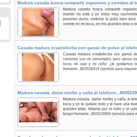
Madura casada busca compartir orgasmos y corridas al t
Madura casada busca compartir orgasmos
marido no esta y yo estoy muy cachonda.
pezones duros. meteme tu polla bien dura 
correte en mi boca, en mis grandes tetas o do
Casada madura insatisfecha con ganas de polvo al telef
Casada madura insatisfecha con ganas de
correrme con mi consolador, pero ahora ne
boca, mi culo y mi coño. ¿te gustamos l
llamame...803538419 (servicio para mayores
Madura casada, dame morbo y caña al telefono...8035239
Madura casada, dame morbo y caña al tele
boca y yo te quitare todo y te hare una 
grandes tetas. follame por el coño y el culo
tengo! llamame...803523950 (servicio para m