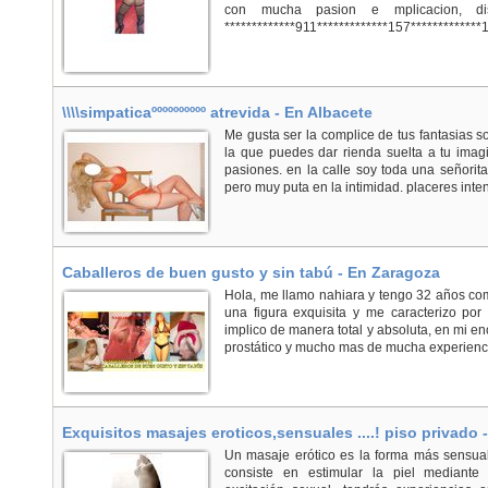
con mucha pasion e mplicacion, di
*************911*************157*************
\\\\simpaticaºººººººººº atrevida - En Albacete
Me gusta ser la complice de tus fantasias 
la que puedes dar rienda suelta a tu imagi
pasiones. en la calle soy toda una señorita
pero muy puta en la intimidad. placeres intens
Caballeros de buen gusto y sin tabú - En Zaragoza
Hola, me llamo nahiara y tengo 32 años com
una figura exquisita y me caracterizo po
implico de manera total y absoluta, en mi en
prostático y mucho mas de mucha experiencia
Exquisitos masajes eroticos,sensuales ....! piso privado 
Un masaje erótico es la forma más sensual 
consiste en estimular la piel mediante 