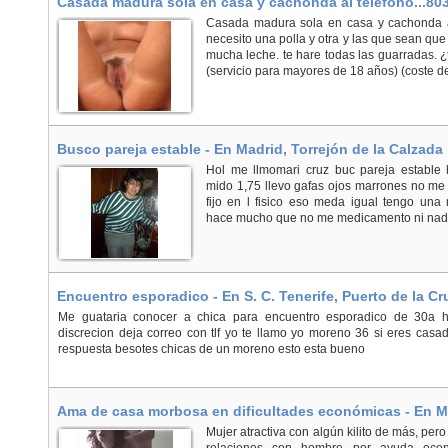
Casada madura sola en casa y cachonda al telefono...80
Casada madura sola en casa y cachonda al
necesito una polla y otra y las que sean que
mucha leche. te hare todas las guarradas. 
(servicio para mayores de 18 años) (coste de 
Busco pareja estable - En Madrid, Torrejón de la Calzada
Hol me llmomari cruz buc pareja estable
mido 1,75 llevo gafas ojos marrones no m
fijo en l fisico eso meda igual tengo una 
hace mucho que no me medicamento ni nada
Encuentro esporadico - En S. C. Tenerife, Puerto de la Cr
Me guataria conocer a chica para encuentro esporadico de 30a h
discrecion deja correo con tlf yo te llamo yo moreno 36 si eres ca
respuesta besotes chicas de un moreno esto esta bueno
Ama de casa morbosa en dificultades económicas - En M
Mujer atractiva con algún kilito de más, pero