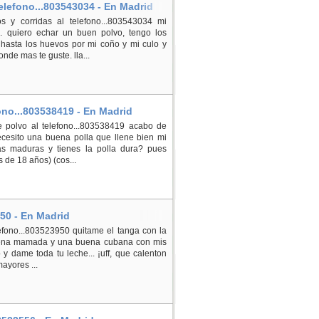
elefono...803543034 - En Madrid
 y corridas al telefono...803543034 mi
 quiero echar un buen polvo, tengo los
hasta los huevos por mi coño y mi culo y
nde mas te guste. lla...
ono...803538419 - En Madrid
 polvo al telefono...803538419 acabo de
cesito una buena polla que llene bien mi
as maduras y tienes la polla dura? pues
 de 18 años) (cos...
50 - En Madrid
fono...803523950 quitame el tanga con la
buena mamada y una buena cubana con mis
 y dame toda tu leche... ¡uff, que calenton
ayores ...