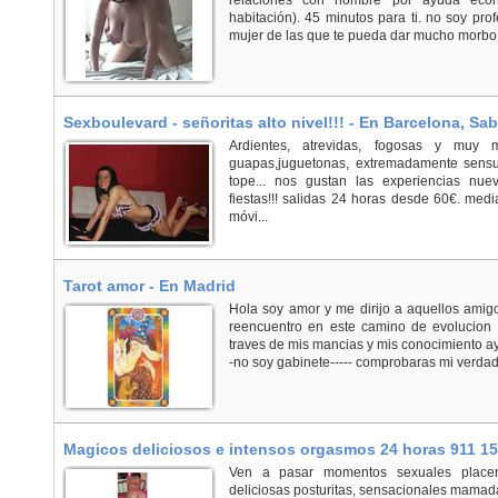
relaciones con hombre por ayuda eco
habitación). 45 minutos para ti. no soy pro
mujer de las que te pueda dar mucho morbo 
Sexboulevard - señoritas alto nivel!!! - En Barcelona, Sab
Ardientes, atrevidas, fogosas y muy 
guapas,juguetonas, extremadamente sens
tope... nos gustan las experiencias nuev
fiestas!!! salidas 24 horas desde 60€. medi
móvi...
Tarot amor - En Madrid
Hola soy amor y me dirijo a aquellos amigo
reencuentro en este camino de evolucion 
traves de mis mancias y mis conocimiento a
-no soy gabinete----- comprobaras mi verdade
Magicos deliciosos e intensos orgasmos 24 horas 911 15
Ven a pasar momentos sexuales placent
deliciosas posturitas, sensacionales mamad