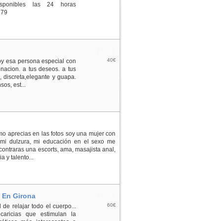
sponibles las 24 horas
179
40€
soy esa persona especial con
nacion. a tus deseos. a tus
, discreta,elegante y guapa.
os, est...
o aprecias en las fotos soy una mujer con
r mi dulzura, mi educación en el sexo me
contraras una escorts, ama, masajista anal,
 y talento...
- En Girona
60€
de relajar todo el cuerpo...
caricias que estimulan la