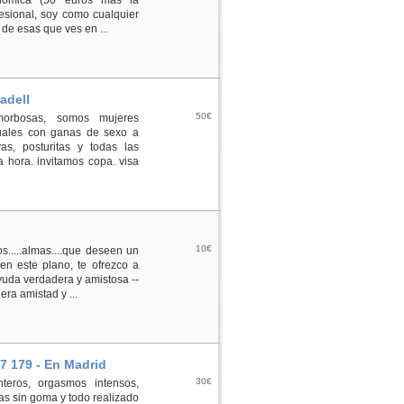
nómica (50 euros más la
fesional, soy como cualquier
de esas que ves en ...
adell
50€
morbosas, somos mujeres
uales con ganas de sexo a
as, posturitas y todas las
a hora. invitamos copa. visa
10€
s.....almas....que deseen un
en este plano, te ofrezco a
yuda verdadera y amistosa --
ra amistad y ...
7 179 - En Madrid
30€
eros, orgasmos intensos,
as sin goma y todo realizado