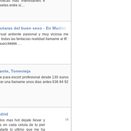
eróticas más interesantes e
eles entre sí....
utaras del buen sexo - En Madrid
enual ardiente pasional y muy viciosa me
odas las fantacias realidad llamame al tlf :
acckkkkk ....
ante, Torrevieja
nte para escort profesional desde 130 euros
rvar una llamame unos dias antes 636 84 92
adrid
1€
 los mas hot dejate llevar y
s en cada celula de tu piel
atarte lo ultimo que me ha