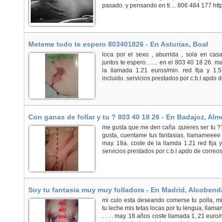
pasado. y pensando en ti.... 806 484 177 http:/
Meteme todo te espero 803401826 - En Asturias, Boal
loca por el sexo , aburrida , sola en ca
juntos te espero…… en el 803 40 18 26. ma
la llamada 1.21 euros/min. red fija y 1.
incluido. servicios prestados por c.b.l apdo de
Con ganas de follar y tu ? 803 40 18 26 - En Badajoz, Alm
me gusta que me den caña .quieres ser tu ?
gusta, cuentame tus fantasias, llamameeee 
may. 18a. coste de la llamda 1.21 red fija y
servicios prestados por c.b.l apdo de correos 
Soy tu fantasia muy muy folladora - En Madrid, Alcobend
mi culo esta deseando comerse tu polla, 
tu leche mis tetas locas por tu lengua, llam
. . . . may. 18 años coste llamada 1, 21 euro/m