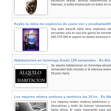
excitación sexual. tendrás experiencias 
intensas, si estás involucrado en todos los niv
Keyko la rubia ms explosiva de usera ven y pruebamedifr
Soy eyko travesti rubia sexy explosiva s
encuentro sola en asa kon ganas de hacerte t
690 078 486 te espero no tardes besossss mu
Habitaciones en torrevieja desde 130 semanales - En Alic
Se alquila habitaciones en torrevieja-alica
semanales todo incluido si te interesa rese
59 jose maria.
Los mejores relatos eroticos y tantricos las 24 hs - En M
Los mejores relatos eroticos telefonicos y
descubriras y sinfin de nuevas sensacione
llama ahora, te estoy esperando para rel