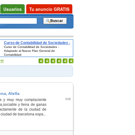
Usuarios
Tu anuncio GRATIS
Curso de Contabilidad de Sociedades -
Curso de Contabilidad de Sociedades -
Adaptado al Nuevo Plan General de
Adaptado al Nuevo Plan General de
Contabilidad
Contabilidad
!!
na, Alella
52€
sa y muy muy complaciente
a,sociable y llena de ganas
actamente de la ciudad de
 ciudad de barcelona espa...