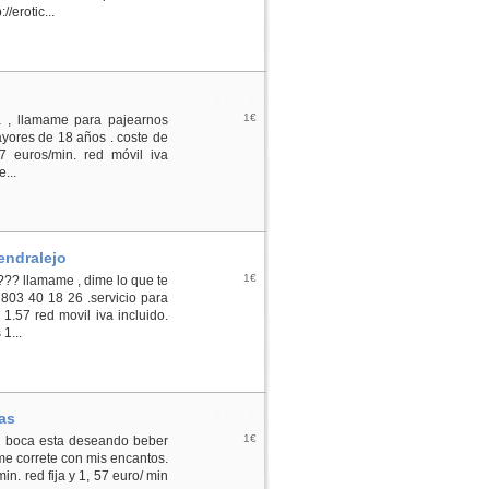
/erotic...
1€
sa , llamame para pajearnos
yores de 18 años . coste de
57 euros/min. red móvil iva
...
endralejo
1€
??? llamame , dime lo que te
803 40 18 26 .servicio para
 1.57 red movil iva incluido.
1...
as
1€
mi boca esta deseando beber
ame correte con mis encantos.
in. red fija y 1, 57 euro/ min