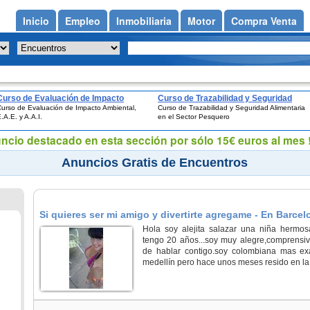
Inicio
Empleo
Inmobiliaria
Motor
Compra Venta
Curso de Evaluación de Impacto
Curso de Trazabilidad y Seguridad
urso de Evaluación de Impacto Ambiental,
Curso de Trazabilidad y Seguridad Alimentaria
Ambiental, E.A.E. y A.A.I.
Alimentaria en el Sector Pesquero
.A.E. y A.A.I.
en el Sector Pesquero
uncio destacado en esta sección por sólo 15€ euros al mes !
Anuncios Gratis de Encuentros
Si quieres ser mi amigo y divertirte agregame - En Barcelo
Hola soy alejita salazar una niña hermo
tengo 20 años...soy muy alegre,comprensiv
de hablar contigo.soy colombiana mas ex
medellín pero hace unos meses resido en la