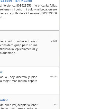
3523556 - En Madrid
 telefono...803523556 me encanta follar.
 rellenen mi coño, mi culo y mi boca. quiero
¿tienes la polla dura? llamame...803523556
l...
Gratis
 he sufrido mucho enl amor
e considero guap pero no me
minusvalia epilesiamental y
 ademas o ...
uz
Gratis
as 45 soy discreto y pido
sada mejor mas morbo espero
adrid
50€
 de buen ver, aceptaría tener