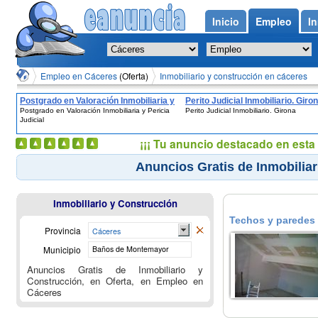
Inicio
Empleo
In
Empleo en Cáceres
(Oferta)
Inmobiliario y construcción en cáceres
Postgrado en Valoración Inmobiliaria y
Perito Judicial Inmobiliario. Giro
Postgrado en Valoración Inmobiliaria y Pericia
Perito Judicial Inmobiliario. Girona
Pericia Judicial
Judicial
¡¡¡ Tu anuncio destacado en esta 
Anuncios Gratis de Inmobiliar
Inmobiliario y Construcción
Techos y paredes
Provincia
Cáceres
Municipio
Baños de Montemayor
Anuncios Gratis de Inmobiliario y
Construcción, en Oferta, en Empleo en
Cáceres