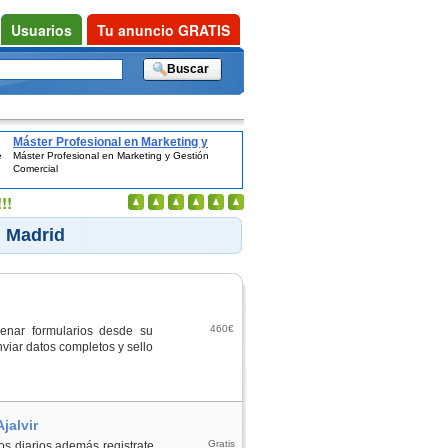
Usuarios
Tu anuncio GRATIS
Máster Profesional en Marketing y
e
Máster Profesional en Marketing y Gestión
Gestión Comercial
Comercial
!!
n Madrid
460€
enar formularios desde su
viar datos completos y sello
jalvir
Gratis
os diarios además registrate