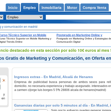
Inicio
Empleo
Inmobiliaria
Motor
Compra Venta
g y comunicación en madrid
Curso Técnico Superior en Mobile
Postgrado en Marketing Online y
urso Técnico Superior en Mobile Marketing y
Postgrado en Marketing Online y Estrategias d
Marketing y Digital Trends.Online
Estrategias de Comunicación Digital
igital Trends.Online
Comunicación Digital
uncio destacado en esta sección por sólo 10€ euros al mes !
s Gratis de Marketing y Comunicación, en Oferta e
Ingresos extras - En Madrid, Alcalá de Henares
Empresa de publicidad busca personas de ambos sexos para rell
domicilio. no necesaria experiencia y trabajo asegurado. interesados en
a carmen c/jorge luis borges 5 5ºb 28806 alcala de henares(madrid)
g y
 en
Ganancias diarias por solo 5 minutos al día - En Madrid, A
Solo por tu esfuerzo puedes generar ingres