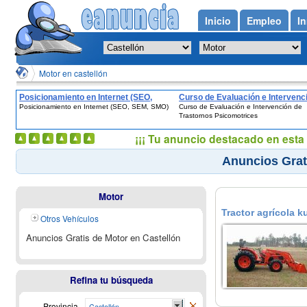
Inicio
Empleo
In
Motor en castellón
Posicionamiento en Internet (SEO,
Curso de Evaluación e Intervenc
Posicionamiento en Internet (SEO, SEM, SMO)
Curso de Evaluación e Intervención de
SEM, SMO)
Trastornos Psicomotrices
Trastornos Psicomotrices
¡¡¡ Tu anuncio destacado en esta 
Anuncios Grat
Motor
Tractor agrícola 
Otros Vehículos
Anuncios Gratis de Motor en Castellón
Refina tu búsqueda
Provincia
Castellón