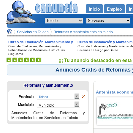
Inicio
Empleo
In
Servicios en Toledo
Reformas y mantenimiento en toledo
Curso de Evaluación, Mantenimiento y
Curso de Instalación y Mantenim
Curso de Evaluación, Mantenimiento y
Curso de Instalación y Mantenimiento d
Rehabilitación de Viaductos -
de Sistemas de Riego por Goteo
Rehabilitación de Viaductos - Estructuras
Sistemas de Riego por Goteo
Estructuras Singulares
Singulares
¡¡¡ Tu anuncio destacado en esta 
Anuncios Gratis de Reformas 
Reformas y Mantenimiento
Antenista economi
Provincia
Toledo
Municipio
Municipio
Anuncios Gratis de Reformas y
Mantenimiento, en Servicios en Toledo