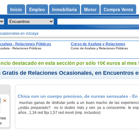
Inicio
Empleo
Inmobiliaria
Motor
Compra Venta
ocasionales en vizcaya
Azafata - Relaciones Públicas
Curso de Azafata y Relaciones
zafata - Relaciones Públicas
Curso de Azafata y Relaciones Públicas
Públicas
uncio destacado en esta sección por sólo 10€ euros al mes !
 Gratis de Relaciones Ocasionales, en Encuentros e
Chica con un cuerpo precioso, de curvas sensuales - En 
muchas ganas de disfrutar junto a un buen macho de las experiencia
¿estás preparado? no lo dudes más y ven ya a conocerme. te es
años...1,34 red fija 1,57 red movil (imp. incluidos)
nes
a