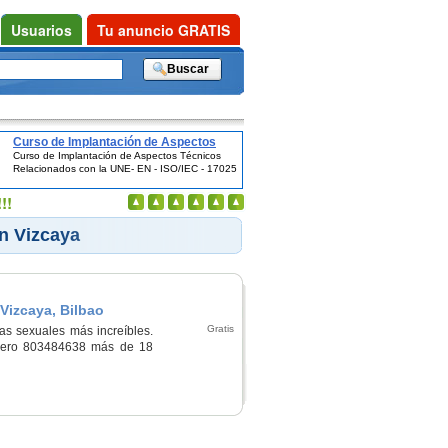
Usuarios
Tu anuncio GRATIS
Curso de Implantación de Aspectos
Curso de Implantación de Aspectos Técnicos
Técnicos Relacionados con la UNE- EN
Relacionados con la UNE- EN - ISO/IEC - 17025
- ISO/IEC - 17025
!!
n Vizcaya
Vizcaya, Bilbao
Gratis
s sexuales más increíbles.
pero 803484638 más de 18