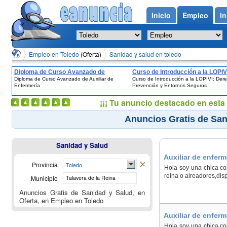
Inicio
Empleo
In
Empleo en Toledo
(Oferta)
Sanidad y salud en toledo
Diploma de Curso Avanzado de
Curso de Introducción a la LOPIV
Diploma de Curso Avanzado de Auxiliar de
Curso de Introducción a la LOPIVI: Der
Auxiliar de Enfermería
Derechos, Prevención y Entorno
Enfermería
Prevención y Entornos Seguros
Seguros
¡¡¡ Tu anuncio destacado en esta 
Anuncios Gratis de San
Sanidad y Salud
Auxiliar de enferm
Provincia
Toledo
Hola soy una chica con
reina o alreadores,disp
Municipio
Talavera de la Reina
Anuncios Gratis de Sanidad y Salud, en
Oferta, en Empleo en Toledo
Auxiliar de enferm
Hola soy una chica con