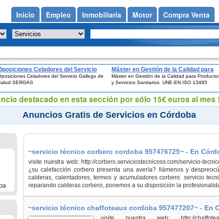
Inicio
Empleo
Inmobiliaria
Motor
Compra Venta
Oposiciones Celadores del Servicio
Máster en Gestión de la Calidad para
posiciones Celadores del Servicio Gallego de
Máster en Gestión de la Calidad para Producto
Gallego de Salud SERGAS
Productos y Servicios Sanitarios. UNE
Salud SERGAS
y Servicios Sanitarios. UNE-EN ISO 13485
EN ISO 13485
uncio destacado en esta sección por sólo 15€ euros al mes !
Anuncios Gratis de Servicios en Córdoba
~servicio técnico corbero cordoba 957476725~ - En Cór
visite nuestra web: http://corbero.serviciostecnicoss.com/servicio-tec
¿su calefacción corbero presenta una avería? llámenos y despreocú
calderas, calentadores, termos y acumuladores corbero. servicio te
ba
reparando calderas corbero, ponemos a su disposición la profesionalida
~servicio técnico chaffoteaux cordoba 957477207~ - En
visite nuestra web: http://chaffoteaux.s