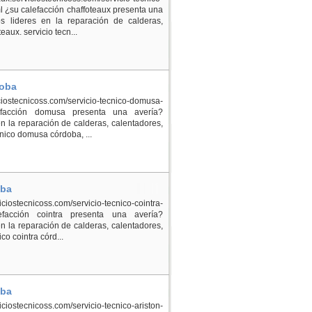
 ¿su calefacción chaffoteaux presenta una
 lideres en la reparación de calderas,
aux. servicio tecn...
doba
ostecnicoss.com/servicio-tecnico-domusa-
efacción domusa presenta una avería?
 la reparación de calderas, calentadores,
nico domusa córdoba, ...
oba
ostecnicoss.com/servicio-tecnico-cointra-
efacción cointra presenta una avería?
 la reparación de calderas, calentadores,
co cointra córd...
oba
ostecnicoss.com/servicio-tecnico-ariston-