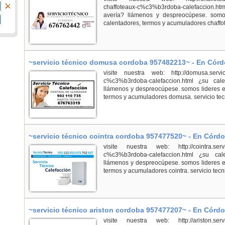
chaffoteaux-c%c3%b3rdoba-calefaccion.html
avería? llámenos y despreocúpese. somos
calentadores, termos y acumuladores chaffote
~servicio técnico domusa cordoba 957482213~ - En Cór
visite nuestra web: http://domusa.servici
c%c3%b3rdoba-calefaccion.html ¿su cal
llámenos y despreocúpese. somos lideres en
termos y acumuladores domusa. servicio tec
~servicio técnico cointra cordoba 957477520~ - En Córd
visite nuestra web: http://cointra.servici
c%c3%b3rdoba-calefaccion.html ¿su cal
llámenos y despreocúpese. somos lideres en
termos y acumuladores cointra. servicio tecni
~servicio técnico ariston cordoba 957477207~ - En Córd
visite nuestra web: http://ariston.servici