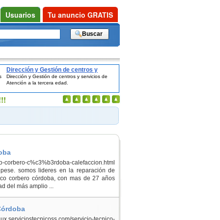
Usuarios
Tu anuncio GRATIS
Dirección y Gestión de centros y
s
Dirección y Gestión de centros y servicios de
-
servicios de Atención a la tercera
Atención a la tercera edad.
edad.
!!
doba
nico-corbero-c%c3%b3rdoba-calefaccion.html
pese. somos lideres en la reparación de
cnico corbero córdoba, con mas de 27 años
d del más amplio ...
 Córdoba
erviciostecnicoss.com/servicio-tecnico-