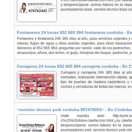
c%c3%b3rdoba-calefaccion.html ¿su calefac
y despreocúpese. somos lideres en la repar
acumuladores biasi. servicio tecnico biasi có
Fontaneros 24 horas 652 665 984 fontaneria cordoba - 
Fontanero y fontaneria 24h 365 días al año, para servicios urgentes y 
roturas, fugas de agua u otras averías urgentes. para otras reparacio
llámenos al 652 665 984, preguntar por ramón. valle de los pedroches, 
alcaracejos, añora, dos torres, el guijo, hinojosa del duque, pedroche, p
Cerrajeros 24 horas 652 665 984 cerrajeria cordoba - En
Cerrajero y cerrajeria 24h 365 días al año
normales, realizando intervención rápida, ap
tipo de puertas de madera carpinteros y me
coches y cerraduras de todas las marcas. si r
~servicio técnico york cordoba 957478003~ - En Córdoba
visite nuestra web: http://york.servici
c%c3%b3rdoba-calefaccion.html ¿su calefac
despreocúpese. somos lideres en la repara
acumuladores york. servicio tecnico york cór