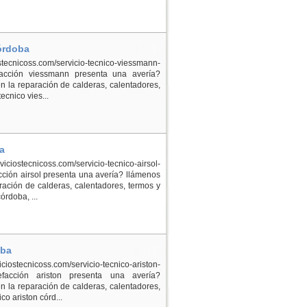
órdoba
ostecnicoss.com/servicio-tecnico-viessmann-
facción viessmann presenta una avería?
 la reparación de calderas, calentadores,
cnico vies...
a
ostecnicoss.com/servicio-tecnico-airsol-
ción airsol presenta una avería? llámenos
ación de calderas, calentadores, termos y
órdoba, ...
oba
ostecnicoss.com/servicio-tecnico-ariston-
efacción ariston presenta una avería?
 la reparación de calderas, calentadores,
co ariston córd...