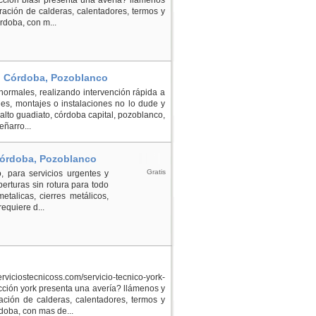
ción biasi presenta una avería? llámenos
ación de calderas, calentadores, termos y
rdoba, con m...
En Córdoba, Pozoblanco
normales, realizando intervención rápida a
nes, montajes o instalaciones no lo dude y
alto guadiato, córdoba capital, pozoblanco,
eñarro...
 Córdoba, Pozoblanco
Gratis
, para servicios urgentes y
erturas sin rotura para todo
talicas, cierres metálicos,
equiere d...
ostecnicoss.com/servicio-tecnico-york-
ción york presenta una avería? llámenos y
ción de calderas, calentadores, termos y
doba, con mas de...