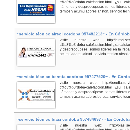
c%c3%b3rdoba-calefaccion.html ¿su cal
llámenos y despreocúpese. somos lideres en
termos y acumuladores ariston. servicio tecni
~servicio técnico airsol cordoba 957482213~ - En Córdob
visite nuestra web: http://airsol.servici
c%c3%b3rdoba-calefaccion.html ¿su calefac
y despreocúpese. somos lideres en la repar
acumuladores airsol. servicio tecnico airsol c
~servicio técnico beretta cordoba 957477520~ - En Córd
visite nuestra web: http://beretta.servici
c%c3%b3rdoba-calefaccion.html ¿su cal
llámenos y despreocúpese. somos lideres en
termos y acumuladores beretta. servicio tecni
~servicio técnico biasi cordoba 957484697~ - En Córdob
visite nuestra web: http://biasi.servici