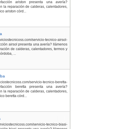
efacción ariston presenta una avería?
 la reparación de calderas, calentadores,
co ariston córd...
a
ostecnicoss.com/servicio-tecnico-airsol-
ción airsol presenta una avería? llámenos
ación de calderas, calentadores, termos y
órdoba, ...
oba
ostecnicoss.com/servicio-tecnico-beretta-
efacción beretta presenta una avería?
 la reparación de calderas, calentadores,
co beretta córd...
a
ostecnicoss.com/servicio-tecnico-biasi-