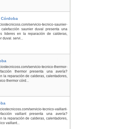
n Córdoba
iciostecnicoss.com/servicio-tecnico-saunier-
 calefacción saunier duval presenta una
 lideres en la reparación de calderas,
duval. servi...
doba
ostecnicoss.com/servicio-tecnico-thermor-
efacción thermor presenta una avería?
 la reparación de calderas, calentadores,
ico thermor córd...
oba
ostecnicoss.com/servicio-tecnico-vaillant-
facción vaillant presenta una avería?
 la reparación de calderas, calentadores,
co vaillant...