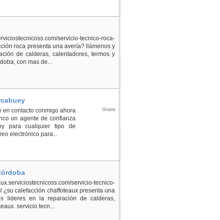
ostecnicoss.com/servicio-tecnico-roca-
ción roca presenta una avería? llámenos y
ción de calderas, calentadores, termos y
rdoba, con mas de...
rcabuey
Gratis
e en contacto conmigo ahora
anco un agente de confianza
y para cualquier tipo de
eo electrónico para...
 Córdoba
erviciostecnicoss.com/servicio-tecnico-
 ¿su calefacción chaffoteaux presenta una
 lideres en la reparación de calderas,
aux. servicio tecn...