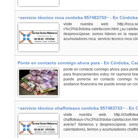
~servicio técnico roca cordoba 957483733~ - En Córdoba
visite nuestra web: http://roca.servici
c%c3%b3rdoba-calefaccion.html ¿su calefac
despreocúpese. somos lideres en la repara
acumuladores roca. servicio tecnico roca có
Ponte en contacto conmigo ahora para - En Córdoba, Ca
ponte en contacto conmigo ahora para pont
para financiamientos estoy mr raymond bl
puede ponerse en contacto conmigo ho
assitance financiera me puede enviar un corr
~servicio técnico chaffoteaux cordoba 957483733~ - En
visite nuestra web: http://chaffoteaux.s
chaffoteaux-c%c3%b3rdoba-calefaccion.html
avería? llámenos y despreocúpese. somos
calentadores, termos y acumuladores chaffote