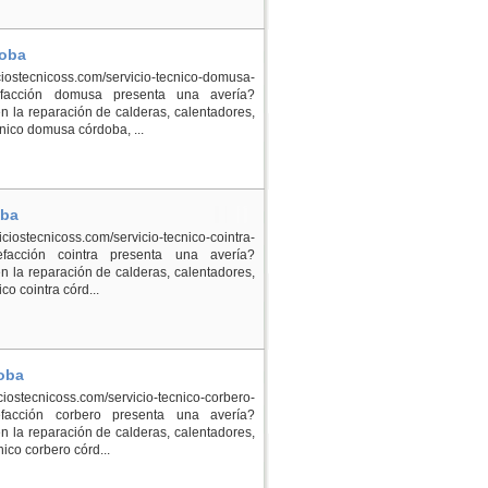
doba
ostecnicoss.com/servicio-tecnico-domusa-
efacción domusa presenta una avería?
 la reparación de calderas, calentadores,
nico domusa córdoba, ...
oba
ostecnicoss.com/servicio-tecnico-cointra-
efacción cointra presenta una avería?
 la reparación de calderas, calentadores,
co cointra córd...
doba
ostecnicoss.com/servicio-tecnico-corbero-
efacción corbero presenta una avería?
 la reparación de calderas, calentadores,
ico corbero córd...