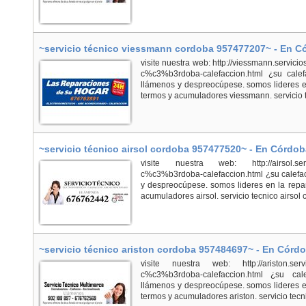
~servicio técnico viessmann cordoba 957477207~ - En C
visite nuestra web: http://viessmann.servici
c%c3%b3rdoba-calefaccion.html ¿su cale
llámenos y despreocúpese. somos lideres en
termos y acumuladores viessmann. servicio te
~servicio técnico airsol cordoba 957477520~ - En Córdob
visite nuestra web: http://airsol.servici
c%c3%b3rdoba-calefaccion.html ¿su calefac
y despreocúpese. somos lideres en la repar
acumuladores airsol. servicio tecnico airsol c
~servicio técnico ariston cordoba 957484697~ - En Córd
visite nuestra web: http://ariston.servici
c%c3%b3rdoba-calefaccion.html ¿su cal
llámenos y despreocúpese. somos lideres en
termos y acumuladores ariston. servicio tecni