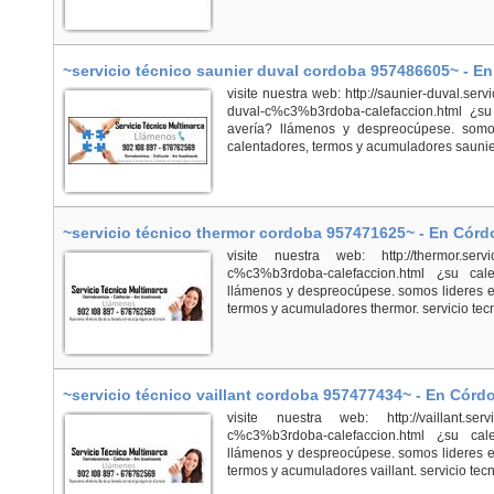
~servicio técnico saunier duval cordoba 957486605~ - E
visite nuestra web: http://saunier-duval.serv
duval-c%c3%b3rdoba-calefaccion.html ¿su
avería? llámenos y despreocúpese. somos
calentadores, termos y acumuladores saunier 
~servicio técnico thermor cordoba 957471625~ - En Cór
visite nuestra web: http://thermor.servici
c%c3%b3rdoba-calefaccion.html ¿su cal
llámenos y despreocúpese. somos lideres en
termos y acumuladores thermor. servicio tecn
~servicio técnico vaillant cordoba 957477434~ - En Córd
visite nuestra web: http://vaillant.servici
c%c3%b3rdoba-calefaccion.html ¿su cale
llámenos y despreocúpese. somos lideres en
termos y acumuladores vaillant. servicio tecni