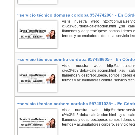
~servicio técnico domusa cordoba 957474206~ - En Cór
visite nuestra web: http://domusa.servici
c%c3%b3rdoba-calefaccion.html ¿su cal
llámenos y despreocúpese. somos lideres en
termos y acumuladores domusa. servicio tec
~servicio técnico cointra cordoba 957486605~ - En Córd
visite nuestra web: http://cointra.servici
c%c3%b3rdoba-calefaccion.html ¿su cal
llámenos y despreocúpese. somos lideres en
termos y acumuladores cointra. servicio tecni
~servicio técnico corbero cordoba 957481025~ - En Cór
visite nuestra web: http://corbero.servici
c%c3%b3rdoba-calefaccion.html ¿su cal
llámenos y despreocúpese. somos lideres en
termos y acumuladores corbero. servicio tecn