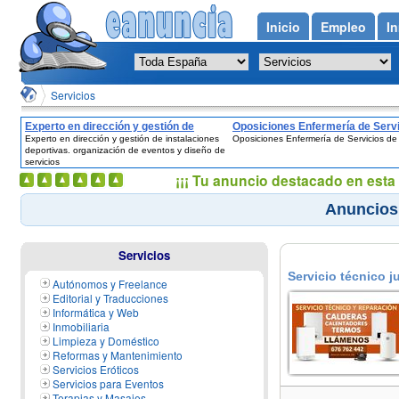
Inicio
Empleo
In
Servicios
Experto en dirección y gestión de
Oposiciones Enfermería de Serv
Experto en dirección y gestión de instalaciones
Oposiciones Enfermería de Servicios de
instalaciones deportivas. organización
de Salud
deportivas. organización de eventos y diseño de
de eventos y diseño de servicios
servicios
¡¡¡ Tu anuncio destacado en esta 
Anuncios 
Servicios
Servicio técnico j
Autónomos y Freelance
Editorial y Traducciones
Informática y Web
Inmobiliaria
Limpieza y Doméstico
Reformas y Mantenimiento
Servicios Eróticos
Servicios para Eventos
Terapias y Masajes