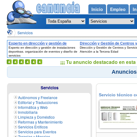
Inicio
Empleo
In
Servicios
Experto en dirección y gestión de
Dirección y Gestión de Centros 
Experto en dirección y gestión de instalaciones
Dirección y Gestión de Centros y Servici
instalaciones deportivas. organización
Servicios de Atención a la Terce
deportivas. organización de eventos y diseño de
Atención a la Tercera Edad
de eventos y diseño de servicios
Edad
servicios
¡¡¡ Tu anuncio destacado en esta 
Anuncios 
Servicios
Servicio técnico c
Autónomos y Freelance
de la Plana
Editorial y Traducciones
Informática y Web
Inmobiliaria
Limpieza y Doméstico
Reformas y Mantenimiento
Servicios Eróticos
Servicios para Eventos
Terapias y Masajes