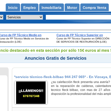
Inicio
Empleo
Inmobiliaria
Motor
Compra Venta
Curso de FP Técnico Medio en
Curso de FP Técnico Superior en
urso de FP Técnico Medio en Servicios de
Curso de FP Técnico Superior en DIRECCIÓN
Servicios de Restauración (LOE)
DIRECCIÓN DE SERVICIOS DE
Restauración (LOE)
DE SERVICIOS DE RESTAURACIÓN (LOE)
RESTAURACIÓN (LOE)
uncio destacado en esta sección por sólo 15€ euros al mes !
Anuncios Gratis de Servicios
*servicio técnico-fleck-bilbao 944 247 065* - En Vizcaya, 
¿su calefacción fleck presenta una avería
en la reparación de calderas, calentadore
tecnico fleck bilbao, con mas de 27 años
disposición la profesionalidad del más ampli