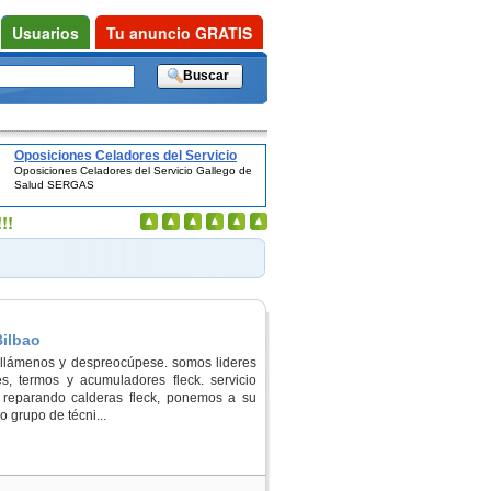
Usuarios
Tu anuncio GRATIS
Oposiciones Celadores del Servicio
Oposiciones Celadores del Servicio Gallego de
Gallego de Salud SERGAS
Salud SERGAS
!!
Bilbao
? llámenos y despreocúpese. somos lideres
s, termos y acumuladores fleck. servicio
 reparando calderas fleck, ponemos a su
o grupo de técni...