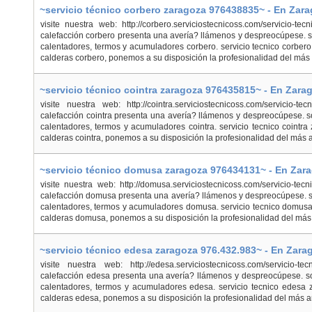
~servicio técnico corbero zaragoza 976438835~ - En Zar
visite nuestra web: http://corbero.serviciostecnicoss.com/servicio-tec
calefacción corbero presenta una avería? llámenos y despreocúpese. s
calentadores, termos y acumuladores corbero. servicio tecnico corbe
calderas corbero, ponemos a su disposición la profesionalidad del más a
~servicio técnico cointra zaragoza 976435815~ - En Zara
visite nuestra web: http://cointra.serviciostecnicoss.com/servicio-tec
calefacción cointra presenta una avería? llámenos y despreocúpese. s
calentadores, termos y acumuladores cointra. servicio tecnico coint
calderas cointra, ponemos a su disposición la profesionalidad del más am
~servicio técnico domusa zaragoza 976434131~ - En Zar
visite nuestra web: http://domusa.serviciostecnicoss.com/servicio-te
calefacción domusa presenta una avería? llámenos y despreocúpese. so
calentadores, termos y acumuladores domusa. servicio tecnico domus
calderas domusa, ponemos a su disposición la profesionalidad del más 
~servicio técnico edesa zaragoza 976.432.983~ - En Zara
visite nuestra web: http://edesa.serviciostecnicoss.com/servicio-te
calefacción edesa presenta una avería? llámenos y despreocúpese. so
calentadores, termos y acumuladores edesa. servicio tecnico edesa
calderas edesa, ponemos a su disposición la profesionalidad del más am