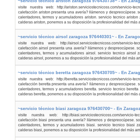
~servicio técnico ariston zaragoza 976430738~ - En Zara
visite nuestra web: http://ariston.serviciostecnicoss.com/servicio-tec
calefacción ariston presenta una avería? llámenos y despreocúpese. s
calentadores, termos y acumuladores ariston. servicio tecnico arist
calderas ariston, ponemos a su disposición la profesionalidad del más am
~servicio técnico airsol zaragoza 976440301~ - En Zarag
visite nuestra web: http://airsol.serviciostecnicoss.com/servicio-te
calefacción airsol presenta una avería? llámenos y despreocúpese. so
calentadores, termos y acumuladores airsol. servicio tecnico airso
calderas airsol, ponemos a su disposición la profesionalidad del más am
~servicio técnico beretta zaragoza 976430705~ - En Zara
visite nuestra web: http://beretta.serviciostecnicoss.com/servicio-tec
calefacción beretta presenta una avería? llámenos y despreocúpese. s
calentadores, termos y acumuladores beretta. servicio tecnico beret
calderas beretta, ponemos a su disposición la profesionalidad del más a
~servicio técnico biasi zaragoza 976430700~ - En Zarago
visite nuestra web: http://biasi.serviciostecnicoss.com/servicio-te
calefacción biasi presenta una avería? llámenos y despreocúpese. so
calentadores, termos y acumuladores biasi. servicio tecnico biasi
calderas biasi, ponemos a su disposición la profesionalidad del más amp