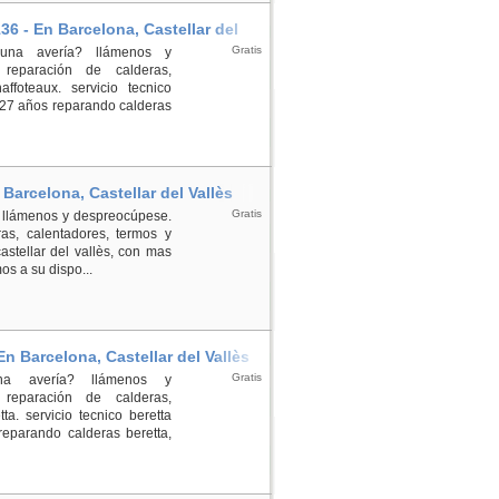
36 - En Barcelona, Castellar del
Gratis
 una avería? llámenos y
reparación de calderas,
ffoteaux. servicio tecnico
e 27 años reparando calderas
 Barcelona, Castellar del Vallès
Gratis
? llámenos y despreocúpese.
as, calentadores, termos y
astellar del vallès, con mas
s a su dispo...
En Barcelona, Castellar del Vallès
Gratis
una avería? llámenos y
reparación de calderas,
a. servicio tecnico beretta
reparando calderas beretta,