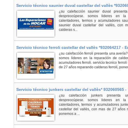
Servicio técnico saunier duval castellar del vallès *93206
Vallès
¿su calefacción saunier duval present
despreocúpese. somos lideres en la 
calentadores, termos y acumuladores saun
saunier duval castellar del vallès, con
calderas s...
Servicio técnico ferroli castellar del vallès *932064217 - 
¿su calefacción ferroli presenta una averí
somos lideres en la reparación de calder
acumuladores ferroli. servicio tecnico ferroli
de 27 años reparando calderas ferroli, ponem
Servicio técnico junkers castellar del vallès* 932060565 -
¿su calefacción junkers presenta 
despreocúpese. somos lideres en la 
calentadores, termos y acumuladores junker
castellar del vallès, con mas de 27 años 
ponemos a ...