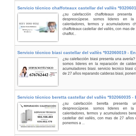
Servicio técnico chaffoteaux castellar del vallès *9320601
Vallès
¿su calefacción chaffoteaux presenta
despreocúpese. somos lideres en la 
calentadores, termos y acumuladores cha
chaffoteaux castellar del vallès, con mas d
chaffot...
Servicio técnico biasi castellar del vallès *932060019 - En
¿su calefacción biasi presenta una avería
somos lideres en la reparación de calder
acumuladores biasi. servicio tecnico biasi c
de 27 años reparando calderas biasi, ponemo
Servicio técnico beretta castellar del vallès *932060035 - 
¿su calefacción beretta presenta 
despreocúpese. somos lideres en la 
calentadores, termos y acumuladores berett
castellar del vallès, con mas de 27 años 
ponemos a ...