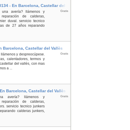
0134 - En Barcelona, Castellar del
Gratis
a una avería? llámenos y
reparación de calderas,
ier duval. servicio tecnico
 mas de 27 años reparando
En Barcelona, Castellar del Vallès
Gratis
a? llámenos y despreocúpese.
as, calentadores, termos y
 castellar del vallès, con mas
os a ...
 En Barcelona, Castellar del Vallès
Gratis
una avería? llámenos y
reparación de calderas,
s. servicio tecnico junkers
reparando calderas junkers,