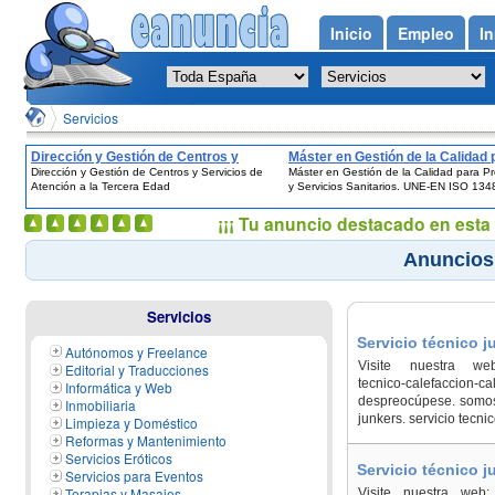
Inicio
Empleo
In
Servicios
Dirección y Gestión de Centros y
Máster en Gestión de la Calidad 
Dirección y Gestión de Centros y Servicios de
Máster en Gestión de la Calidad para P
Servicios de Atención a la Tercera
Productos y Servicios Sanitario
Atención a la Tercera Edad
y Servicios Sanitarios. UNE-EN ISO 134
Edad
EN ISO 13485
¡¡¡ Tu anuncio destacado en esta 
Anuncios 
Servicios
Servicio técnico j
Autónomos y Freelance
Visite nuestra web: h
Editorial y Traducciones
tecnico-calefaccion-
Informática y Web
despreocúpese. somos 
Inmobiliaria
junkers. servicio tecn
Limpieza y Doméstico
Reformas y Mantenimiento
Servicios Eróticos
Servicio técnico j
Servicios para Eventos
Terapias y Masajes
Visite nuestra web: ht