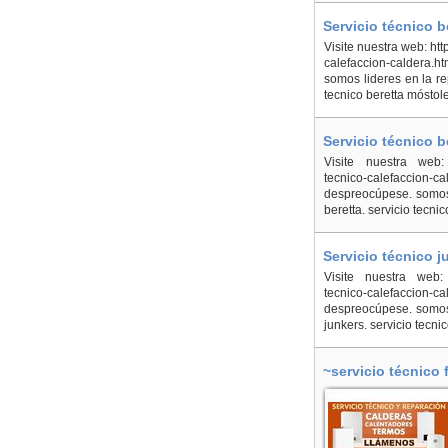
Servicio técnico 
Visite nuestra web: htt
calefaccion-caldera.h
somos lideres en la re
tecnico beretta móstol
Servicio técnico b
Vallès
Visite nuestra web: ht
tecnico-calefaccion-
despreocúpese. somos 
beretta. servicio tecni
Servicio técnico j
Vallès
Visite nuestra web: ht
tecnico-calefaccion-
despreocúpese. somos 
junkers. servicio tecni
~servicio técnico 