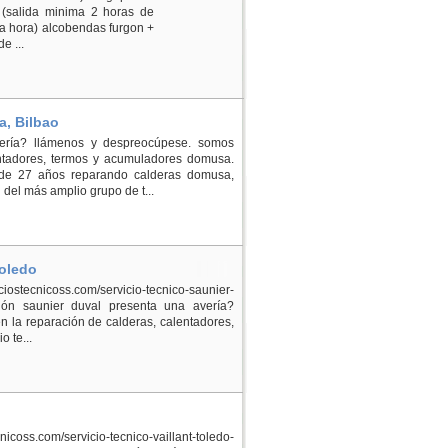
s (salida minima 2 horas de
/la hora) alcobendas furgon +
e ...
a, Bilbao
ería? llámenos y despreocúpese. somos
entadores, termos y acumuladores domusa.
 de 27 años reparando calderas domusa,
del más amplio grupo de t...
Toledo
iciostecnicoss.com/servicio-tecnico-saunier-
cción saunier duval presenta una avería?
 la reparación de calderas, calentadores,
 te...
ecnicoss.com/servicio-tecnico-vaillant-toledo-