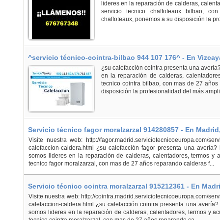
lideres en la reparación de calderas, calen
servicio tecnico chaffoteaux bilbao, 
chaffoteaux, ponemos a su disposición la pro
^servicio técnico-cointra-bilbao 944 107 176^ - En Vizcay
¿su calefacción cointra presenta una averí
en la reparación de calderas, calentadores
tecnico cointra bilbao, con mas de 27 años
disposición la profesionalidad del más amplio
Servicio técnico fagor moralzarzal 914280857 - En Madrid
Visite nuestra web: http://fagor.madrid.serviciotecnicoeuropa.com/servi
calefaccion-caldera.html ¿su calefacción fagor presenta una avería
somos lideres en la reparación de calderas, calentadores, termos y a
tecnico fagor moralzarzal, con mas de 27 años reparando calderas f...
Servicio técnico cointra moralzarzal 915212361 - En Madri
Visite nuestra web: http://cointra.madrid.serviciotecnicoeuropa.com/servi
calefaccion-caldera.html ¿su calefacción cointra presenta una avería
somos lideres en la reparación de calderas, calentadores, termos y ac