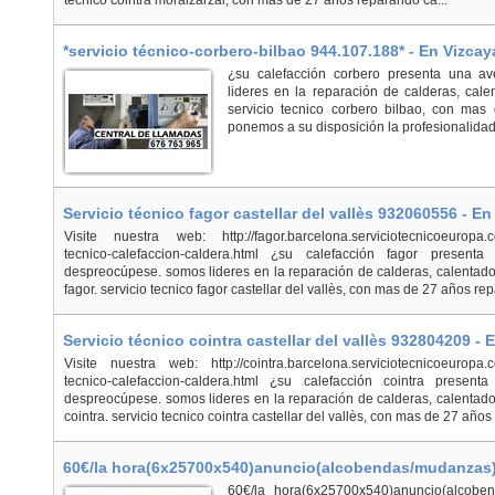
tecnico cointra moralzarzal, con mas de 27 años reparando ca...
*servicio técnico-corbero-bilbao 944.107.188* - En Vizcay
¿su calefacción corbero presenta una a
lideres en la reparación de calderas, cal
servicio tecnico corbero bilbao, con mas
ponemos a su disposición la profesionalidad
Servicio técnico fagor castellar del vallès 932060556 - En
Visite nuestra web: http://fagor.barcelona.serviciotecnicoeuropa.com
tecnico-calefaccion-caldera.html ¿su calefacción fagor presen
despreocúpese. somos lideres en la reparación de calderas, calentad
fagor. servicio tecnico fagor castellar del vallès, con mas de 27 años rep
Servicio técnico cointra castellar del vallès 932804209 - 
Visite nuestra web: http://cointra.barcelona.serviciotecnicoeuropa.co
tecnico-calefaccion-caldera.html ¿su calefacción cointra presen
despreocúpese. somos lideres en la reparación de calderas, calentad
cointra. servicio tecnico cointra castellar del vallès, con mas de 27 años .
60€/la hora(6x25700x540)anuncio(alcobendas/mudanzas)
60€/la hora(6x25700x540)anuncio(alcoben