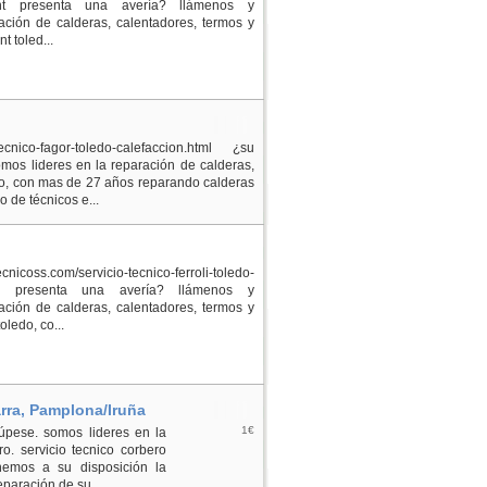
lant presenta una avería? llámenos y
ción de calderas, calentadores, termos y
t toled...
ecnico-fagor-toledo-calefaccion.html ¿su
mos lideres en la reparación de calderas,
edo, con mas de 27 años reparando calderas
 de técnicos e...
ecnicoss.com/servicio-tecnico-ferroli-toledo-
roli presenta una avería? llámenos y
ción de calderas, calentadores, termos y
oledo, co...
rra, Pamplona/Iruña
1€
úpese. somos lideres en la
o. servicio tecnico corbero
emos a su disposición la
eparación de su...