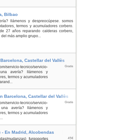
a, Bilbao
vería? llámenos y despreocúpese. somos
entadores, termos y acumuladores corbero.
 de 27 años reparando calderas corbero,
 del más amplio grupo...
 Barcelona, Castellar del Vallès
Gratis
/servicio-tecnico/servicio-
ta una avería? llámenos y
ores, termos y acumuladores
arand...
En Barcelona, Castellar del Vallès
Gratis
m/servicio-tecnico/servicio-
ta una avería? llámenos y
ores, termos y acumuladores
..
 - En Madrid, Alcobendas
45€
das/mudanzas) furgoportes