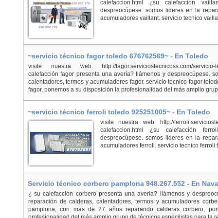
calefaccion.html ¿su calefacción vail
despreocúpese. somos lideres en la repara
acumuladores vaillant. servicio tecnico vaillan
~servicio técnico fagor toledo 676762569~ - En Toledo
visite nuestra web: http://fagor.serviciostecnicoss.com/servicio-t
calefacción fagor presenta una avería? llámenos y despreocúpese. so
calentadores, termos y acumuladores fagor. servicio tecnico fagor tol
fagor, ponemos a su disposición la profesionalidad del más amplio grupo
~servicio técnico ferroli toledo 925251005~ - En Toledo
visite nuestra web: http://ferroli.serviciost
calefaccion.html ¿su calefacción fer
despreocúpese. somos lideres en la repara
acumuladores ferroli. servicio tecnico ferroli t
Servicio técnico corbero pamplona 948.267.552 - En Nava
¿ su calefacción corbero presenta una avería? llámenos y despreoc
reparación de calderas, calentadores, termos y acumuladores corber
pamplona, con mas de 27 años reparando calderas corbero, pon
profesionalidad del más amplio grupo de técnicos especilistas para la r