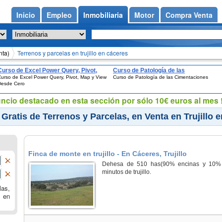
Inicio
Empleo
Inmobiliaria
Motor
Compra Venta
nta)
Terrenos y parcelas en trujillo en cáceres
Curso de Excel Power Query, Pivot,
Curso de Patología de las
urso de Excel Power Query, Pivot, Map y View
Curso de Patología de las Cimentaciones
Map y View Desde Cero
Cimentaciones
Desde Cero
uncio destacado en esta sección por sólo 10€ euros al mes !
Gratis de Terrenos y Parcelas, en Venta en Trujillo 
Finca de monte en trujillo - En Cáceres, Trujillo
Dehesa de 510 has(90% encinas y 10% a
minutos de trujillo.
las,
o en