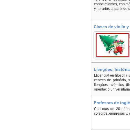
conocimientos, con mé
y horarios. a partir de
Clases de violín y
Llengües, història,
Barcelona
Llicenciat en filosofia
centres de primària, s
llengües, ciències (fi
orientació universitària
Profesora de ingl
Con más de 20 años d
colegios ,empresas y/