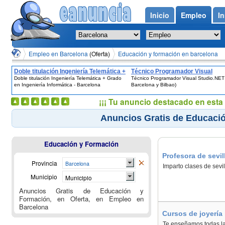
Inicio
Empleo
In
Empleo en Barcelona
(Oferta)
Educación y formación en barcelona
Doble titulación Ingeniería Telemática +
Técnico Programador Visual
Doble titulación Ingeniería Telemática + Grado
Técnico Programador Visual Studio.NET
Grado en Ingeniería Informática -
Studio.NET (Sólo Barcelona y Bil
en Ingeniería Informática - Barcelona
Barcelona y Bilbao)
Barcelona
¡¡¡ Tu anuncio destacado en esta 
Anuncios Gratis de Educació
Educación y Formación
Profesora de sevil
Provincia
Barcelona
Imparto clases de sevi
Municipio
Municipio
Anuncios Gratis de Educación y
Formación, en Oferta, en Empleo en
Barcelona
Cursos de joyería
Te enseñamos todas las