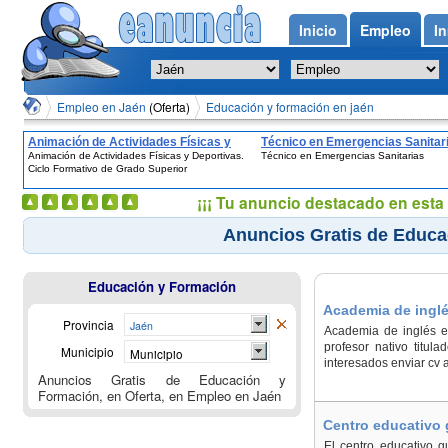
Inicio
Empleo
In
Empleo en Jaén
(Oferta)
Educación y formación en jaén
Animación de Actividades Físicas y
Técnico en Emergencias Sanitar
Animación de Actividades Físicas y Deportivas.
Técnico en Emergencias Sanitarias
Deportivas. Ciclo Formativo de Grado
Ciclo Formativo de Grado Superior
Superior
¡¡¡ Tu anuncio destacado en esta 
Anuncios Gratis de Educa
Educación y Formación
Academia de inglé
Provincia
Jaén
Academia de inglés en
profesor nativo titu
Municipio
Municipio
interesados enviar cv
Anuncios Gratis de Educación y
Formación, en Oferta, en Empleo en Jaén
Centro educativo 
El centro educativo g