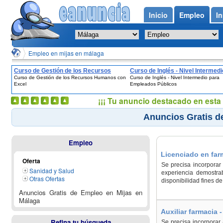
Inicio
Empleo
In
Empleo en mijas en málaga
Curso de Gestión de los Recursos
Curso de Inglés - Nivel Intermedi
Curso de Gestión de los Recursos Humanos con
Curso de Inglés - Nivel Intermedio para
Humanos con Excel
Empleados Públicos
Excel
Empleados Públicos
¡¡¡ Tu anuncio destacado en esta 
Anuncios Gratis d
Empleo
Licenciado en far
Oferta
Se precisa incorporar 
Sanidad y Salud
experiencia demostrab
Otras Ofertas
disponibilidad fines d
Anuncios Gratis de Empleo en Mijas en
Málaga
Auxiliar farmacia 
Refina tu búsqueda
Se precisa incorporar 