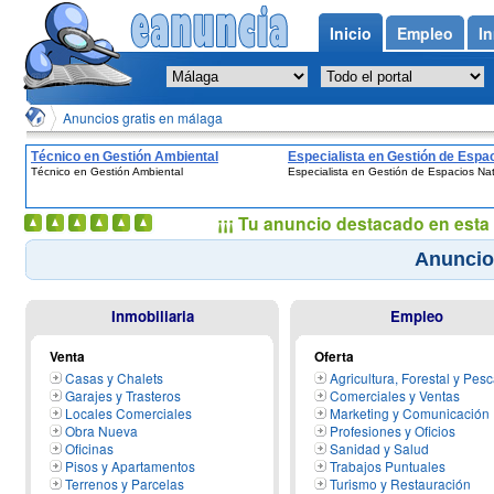
Inicio
Empleo
In
Anuncios gratis en málaga
Técnico en Gestión Ambiental
Especialista en Gestión de Espa
Técnico en Gestión Ambiental
Especialista en Gestión de Espacios Na
Naturales
¡¡¡ Tu anuncio destacado en esta 
Anuncio
Inmobiliaria
Empleo
Venta
Oferta
Casas y Chalets
Agricultura, Forestal y Pes
Garajes y Trasteros
Comerciales y Ventas
Locales Comerciales
Marketing y Comunicación
Obra Nueva
Profesiones y Oficios
Oficinas
Sanidad y Salud
Pisos y Apartamentos
Trabajos Puntuales
Terrenos y Parcelas
Turismo y Restauración