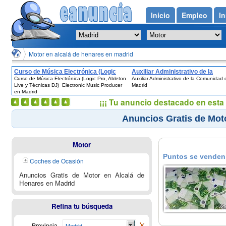
Inicio
Empleo
In
Motor en alcalá de henares en madrid
Curso de Música Electrónica (Logic
Auxiliar Administrativo de la
Curso de Música Electrónica (Logic Pro, Ableton
Auxiliar Administrativo de la Comunidad 
Pro, Ableton Live y Técnicas DJ) 
Comunidad de Madrid
Live y Técnicas DJ)  Electronic Music Producer
Madrid
Electronic Music Producer en Madrid
en Madrid
¡¡¡ Tu anuncio destacado en esta 
Anuncios Gratis de Mot
Motor
Puntos se venden 
Coches de Ocasión
Anuncios Gratis de Motor en Alcalá de
Henares en Madrid
Refina tu búsqueda
Provincia
Madrid