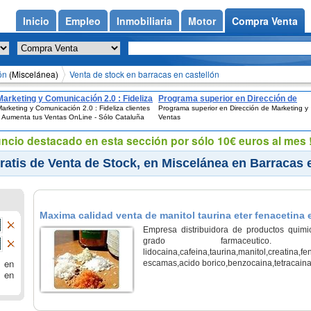
Inicio
Empleo
Inmobiliaria
Motor
Compra Venta
ón
(Miscelánea)
Venta de stock en barracas en castellón
Marketing y Comunicación 2.0 : Fideliza
Programa superior en Dirección de
arketing y Comunicación 2.0 : Fideliza clientes
Programa superior en Dirección de Marketing y
clientes y Aumenta tus Ventas OnLine -
Marketing y Ventas
 Aumenta tus Ventas OnLine - Sólo Cataluña
Ventas
Sólo Cataluña
uncio destacado en esta sección por sólo 10€ euros al mes !
atis de Venta de Stock, en Miscelánea en Barracas 
Maxima calidad venta de manitol taurina eter fenacetin
Castellón, Barracas
Empresa distribuidora de productos quimi
grado farmaceutico. e
lidocaina,cafeina,taurina,manitol,creatina
 en
escamas,acido borico,benzocaina,tetracaina,
 en