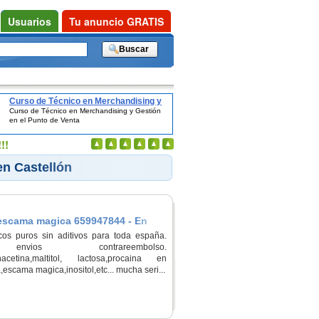
Usuarios
Tu anuncio GRATIS
Curso de Técnico en Merchandising y
Curso de Técnico en Merchandising y Gestión
Gestión en el Punto de Venta
en el Punto de Venta
!!
en Castellón
a escama magica 659947844 - En
cos puros sin aditivos para toda españa.
nvios contrareembolso.
,fenacetina,maltitol, lactosa,procaina en
escama magica,inositol,etc... mucha seri...