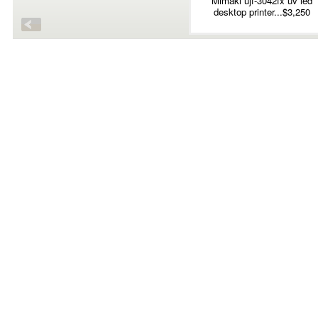
Mimaki ujf-3042fx uv led
desktop printer...$3,250