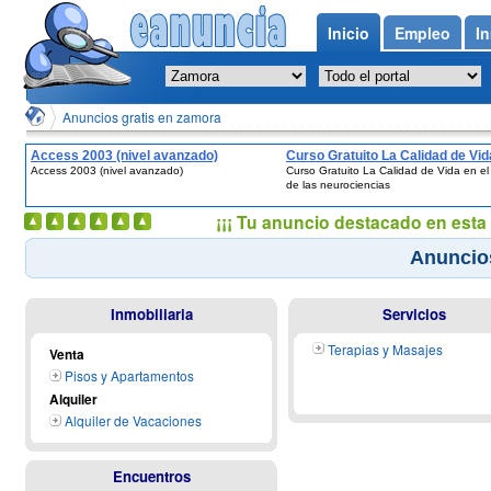
Inicio
Empleo
In
Anuncios gratis en zamora
Access 2003 (nivel avanzado)
Curso Gratuito La Calidad de Vid
Access 2003 (nivel avanzado)
Curso Gratuito La Calidad de Vida en e
marco de las neurociencias
de las neurociencias
¡¡¡ Tu anuncio destacado en esta 
Anuncios
Inmobiliaria
Servicios
Terapias y Masajes
Venta
Pisos y Apartamentos
Alquiler
Alquiler de Vacaciones
Encuentros